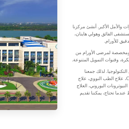
 والأمل الأكبر. أنشئ مركزنا
تشفى الفائق وهولي هاينان،
يق للأورام.
 ومخصصة لمرضى الأورام من
تكرة، وقنوات التمويل المتنوعة.
التكنولوجيا. لذلك جمعنا
أساليب العلاج العالمية المتقدمة، بما في ذلك علاج CAR-T، علاج الطب النووي، علاج
لمشعة Lu-177، علاج التقاط النيوترونات البوروني، العلاج
يرها، فقط عندما تحتاج، يمكننا تقديم